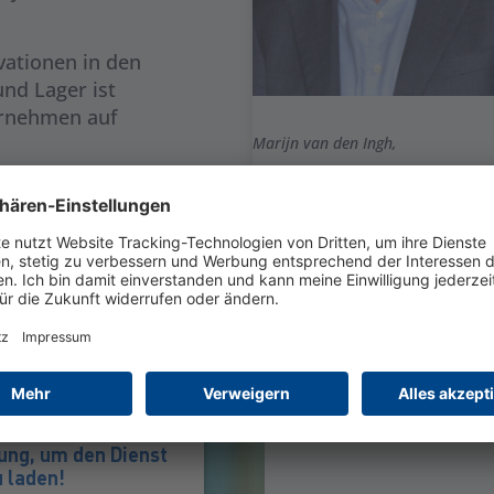
vationen in den
und Lager ist
ernehmen auf
Marijn van den Ingh,
CEO
estellungen
 Glas in
ansportiert
ptimizer werden
asst und mit
iness-System
ung, um den Dienst
 laden!