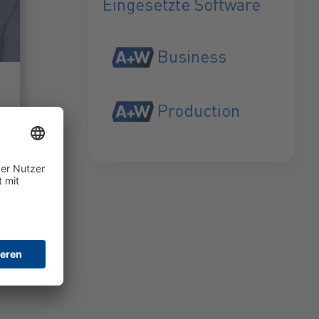
Eingesetzte Software
Business
Production