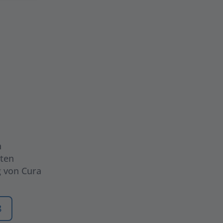
n
ßten
g von Cura
8