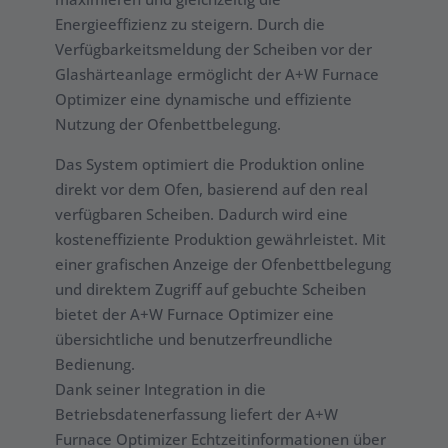
Energieeffizienz zu steigern. Durch die
Verfügbarkeitsmeldung der Scheiben vor der
Glashärteanlage ermöglicht der A+W Furnace
Optimizer eine dynamische und effiziente
Nutzung der Ofenbettbelegung.
Das System optimiert die Produktion online
direkt vor dem Ofen, basierend auf den real
verfügbaren Scheiben. Dadurch wird eine
kosteneffiziente Produktion gewährleistet. Mit
einer grafischen Anzeige der Ofenbettbelegung
und direktem Zugriff auf gebuchte Scheiben
bietet der A+W Furnace Optimizer eine
übersichtliche und benutzerfreundliche
Bedienung.
Dank seiner Integration in die
Betriebsdatenerfassung liefert der A+W
Furnace Optimizer Echtzeitinformationen über