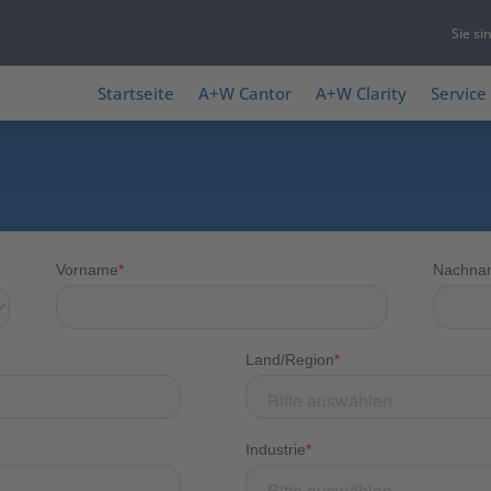
Sie si
Startseite
A+W Cantor
A+W Clarity
Service